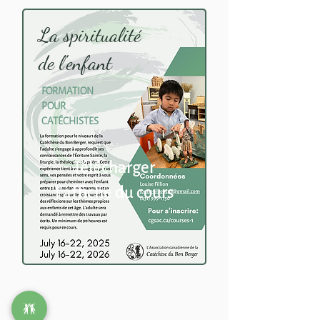
La spiritualité
de l'enfant
FORMATION
POUR
CATÉCHISTES
Télécharger
l'affiche du cours