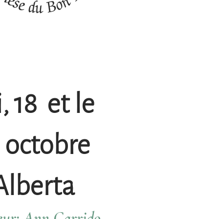
, 18 et le
 octobre
Alberta
eur: Ann Garrido