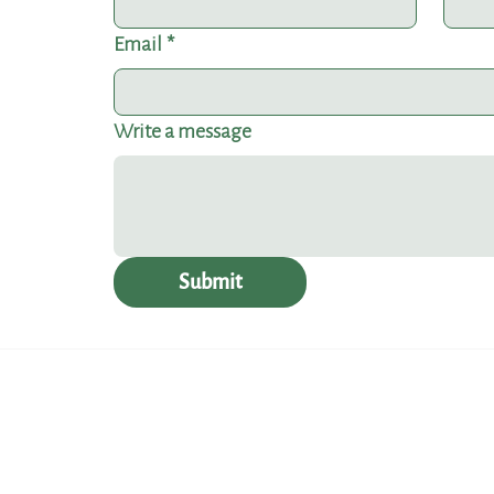
Email
*
Write a message
Submit
nada.